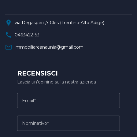
location_on
via Degasperi ,7 Cles (Trentino-Alto Adige)
call
0463422153
mail_outline
immobiliareanaunia@gmail.com
RECENSISCI
Lascia un'opinine sulla nostra azienda
Email
Nominativo