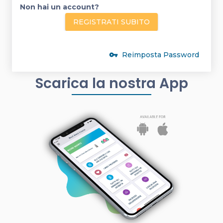
Non hai un account?
REGISTRATI SUBITO
Reimposta Password
vpn_key
Scarica la nostra App