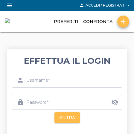
menu
person
arrow_right
ACCEDI / REGISTRATI
add
PREFERITI
CONFRONTA
EFFETTUA IL LOGIN
person
Username
lock
visibility_off
Password
ENTRA